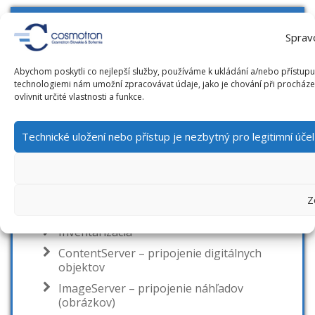
NAVIGÁCIA
Sprav
ARL
Abychom poskytli co nejlepší služby, používáme k ukládání a/nebo přístupu 
Architektúra systému
technologiemi nám umožní zpracovávat údaje, jako je chování při procház
ovlivnit určité vlastnosti a funkce.
Katalogizácia a autority
Akvizícia
Technické uložení nebo přístup je nezbytný pro legitimní úč
Seriály
Výpožičky
MVS
Z
On-line katalóg IPAC
Inventarizácia
ContentServer – pripojenie digitálnych
objektov
ImageServer – pripojenie náhľadov
(obrázkov)