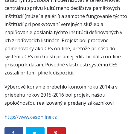
zásadným spôsobom modernizovať a zefektivňovať
centrálnu správu kultúrneho dedičstva pamäťových
inštitúcií (múzeí a galérií) a samotné fungovanie týchto
inštitúcií pri poskytovaní verejných služieb a
naplňovanie poslania týchto inštitúcií definovaných v
ich zriaďovacích listinách. Projekt bol pracovne
pomenovaný ako CES on-line, pretože prináša do
systému CES možnosti priamej editácie dát a on-line
prístupu k dátam. Pôvodné vlastnosti systému CES
zostali pritom plne k dispozícii.
Výberové konanie prebehlo koncom roku 2014 a v
priebehu rokov 2015-2016 bol projekt našou
spoločnosťou realizovaný a predaný zákazníkovi.
http://www.cesonline.cz