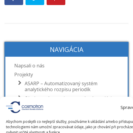
NAVIGÁCIA
Napsali o nás
Projekty
ASARP – Automatizovaný systém
analytického rozpisu periodík
Obohatené autority pre múzeá a galérie
Obálkyknih.cz
Sprav
Bandaska pre národné autority ČR
Abychom poskytli co nejlepší služby, používáme k ukládání a/nebo přístupu 
www.soupispamatek.cz
technologiemi nám umožní zpracovávat údaje, jako je chování při procház
ovlivnit určité vlastnosti a funkce.