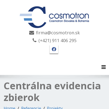
firma@cosmotron.sk
(+421) 911 406 295
Facebook stránka Cosmo
Tog
Centrálna evidencia
zbierok
Home
Referencie
Projekty