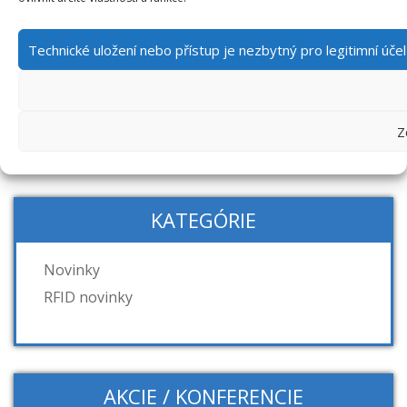
Piešťanské informačné centrum
Národný register autorít
Technické uložení nebo přístup je nezbytný pro legitimní úč
Interpi
Centrálna evidencia zbierok
Vybraní klienti
Z
KATEGÓRIE
Novinky
RFID novinky
AKCIE / KONFERENCIE