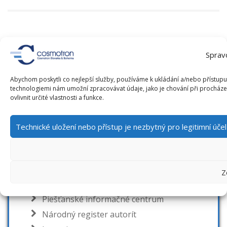
NAVIGÁCIA
Sprav
Abychom poskytli co nejlepší služby, používáme k ukládání a/nebo přístupu 
Napsali o nás
technologiemi nám umožní zpracovávat údaje, jako je chování při procház
Projekty
ovlivnit určité vlastnosti a funkce.
ASARP – Automatizovaný systém
analytického rozpisu periodík
Technické uložení nebo přístup je nezbytný pro legitimní úč
Obohatené autority pre múzeá a galérie
Obálkyknih.cz
Bandaska pre národné autority ČR
Z
www.soupispamatek.cz
Piešťanské informačné centrum
Národný register autorít