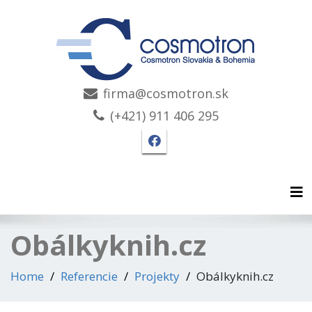
firma@cosmotron.sk
(+421) 911 406 295
Facebook stránka Cosmo
Tog
Obálkyknih.cz
Home
Referencie
Projekty
Obálkyknih.cz