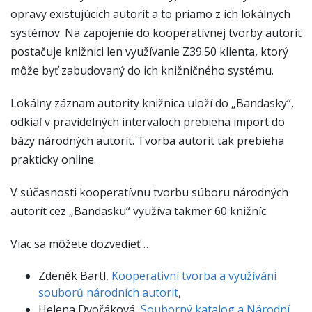
opravy existujúcich autorít a to priamo z ich lokálnych
systémov. Na zapojenie do kooperatívnej tvorby autorít
postačuje knižnici len využívanie Z39.50 klienta, ktorý
môže byť zabudovaný do ich knižničného systému.
Lokálny záznam autority knižnica uloží do „Bandasky“,
odkiaľ v pravidelných intervaloch prebieha import do
bázy národných autorít. Tvorba autorít tak prebieha
prakticky online.
V súčasnosti kooperatívnu tvorbu súboru národných
autorít cez „Bandasku“ využíva takmer 60 knižníc.
Viac sa môžete dozvedieť …
Zdeněk Bartl,
Kooperativní tvorba a využívání
souborů národních autorit
,
Helena Dvořáková,
Souborný katalog a Národní