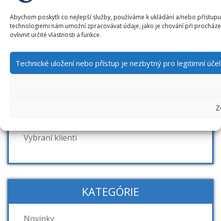
Obohatené autority pre múzeá a galérie
Abychom poskytli co nejlepší služby, používáme k ukládání a/nebo přístupu 
technologiemi nám umožní zpracovávat údaje, jako je chování při procház
Obálkyknih.cz
ovlivnit určité vlastnosti a funkce.
Bandaska pre národné autority ČR
www.soupispamatek.cz
Technické uložení nebo přístup je nezbytný pro legitimní úč
Piešťanské informačné centrum
Národný register autorít
Interpi
Z
Centrálna evidencia zbierok
Vybraní klienti
KATEGÓRIE
Novinky