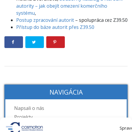
autority – jak obejít omezení komerčního
systému
,
Postup zpracování autorit
– spolupráca cez Z39.50
Přístup do báze autorit přes Z39.50
NAVIGÁCIA
Napsali o nás
Projekty
ASARP – Automatizovaný systém
Sprav
analytického rozpisu periodík