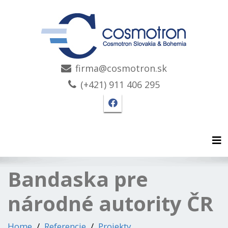
firma@cosmotron.sk
(+421) 911 406 295
Facebook stránka Cosmo
Tog
Bandaska pre
národné autority ČR
Home
Referencie
Projekty