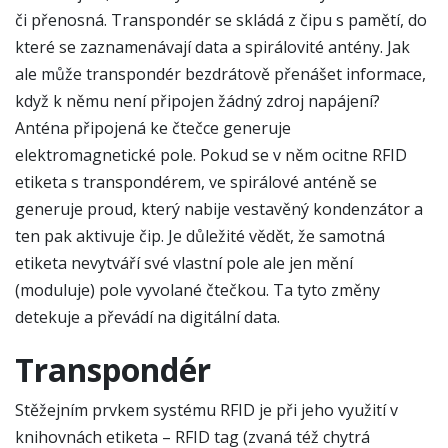
či přenosná. Transpondér se skládá z čipu s pamětí, do
které se zaznamenávají data a spirálovité antény. Jak
ale může transpondér bezdrátově přenášet informace,
když k němu není připojen žádný zdroj napájení?
Anténa připojená ke čtečce generuje
elektromagnetické pole. Pokud se v něm ocitne RFID
etiketa s transpondérem, ve spirálové anténě se
generuje proud, který nabije vestavěný kondenzátor a
ten pak aktivuje čip. Je důležité vědět, že samotná
etiketa nevytváří své vlastní pole ale jen mění
(moduluje) pole vyvolané čtečkou. Ta tyto změny
detekuje a převádí na digitální data.
Transpondér
Stěžejním prvkem systému RFID je při jeho využití v
knihovnách etiketa – RFID tag (zvaná též chytrá