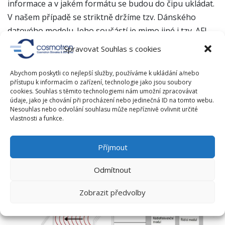
informace a v jakém formátu se budou do čipu ukládat.
V našem případě se striktně držíme tzv. Dánského
datového modelu. Jeho součástí je mimo jiné i tzv. AFI
byte (definovaný normou ISO 18000-3), který obsahuje
Spravovat Souhlas s cookies
informaci o stavu média vypůjčeno / nevypůjčeno a
tvoří tak jádro zabezpečovací funkce systému RFID.
Abychom poskytli co nejlepší služby, používáme k ukládání a/nebo
přístupu k informacím o zařízení, technologie jako jsou soubory
Data získaná čtečkou RFID jsou předána do počítače,
cookies. Souhlas s těmito technologiemi nám umožní zpracovávat
kde s nimi již nakládá patřičný software. Programy
údaje, jako je chování při procházení nebo jedinečná ID na tomto webu.
Nesouhlas nebo odvolání souhlasu může nepříznivě ovlivnit určité
mohou navíc získávat údaje z knihovního informačního
vlastnosti a funkce.
systému a to za přispění standardizovaných
komunikačních protokolů. Mezi ně patří především
Příjmout
protokoly SIP2, NCIP, SLNP nebo Z39.50
Odmítnout
Zobrazit předvolby