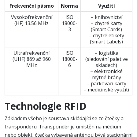
Frekvenční pásmo
Norma
Využití
Vysokofrekvenční
ISO
– knihovnictví
(HF) 13.56 MHz
18000-
– chytré karty
3
(Smart Cards)
– chytré etikety
(Smart Labels)
Ultrafrekvenční
ISO
– logistika
(UHF) 869 až 960
18000-
(sledování palet ve
MHz
6
skladech)
– elektronické
mýtné brány
– parkovací karty
– medicínské využití
Technologie RFID
Základem všeho je soustava skládající se ze čtečky a
transpondéru. Transpondér je umístěn na médium
nebo objekt, čtečka vybavená anténou bývá stacionární