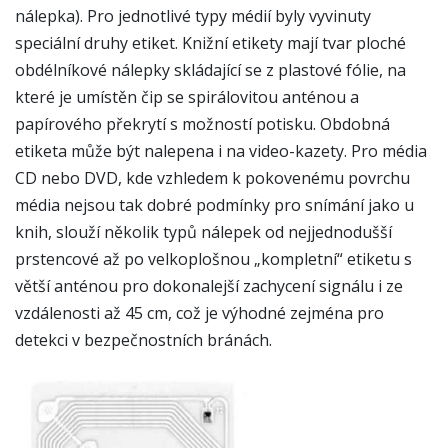
nálepka). Pro jednotlivé typy médií byly vyvinuty
speciální druhy etiket. Knižní etikety mají tvar ploché
obdélníkové nálepky skládající se z plastové fólie, na
které je umístěn čip se spirálovitou anténou a
papírového překrytí s možností potisku. Obdobná
etiketa může být nalepena i na video-kazety. Pro média
CD nebo DVD, kde vzhledem k pokovenému povrchu
média nejsou tak dobré podmínky pro snímání jako u
knih, slouží několik typů nálepek od nejjednodušší
prstencové až po velkoplošnou „kompletní“ etiketu s
větší anténou pro dokonalejší zachycení signálu i ze
vzdálenosti až 45 cm, což je výhodné zejména pro
detekci v bezpečnostních bránách.