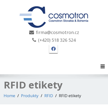
firma@cosmotron.cz
(+420) 518 326 524
Facebook stránka Cosmo
Tog
RFID etikety
Home
Produkty
RFID
RFID etikety