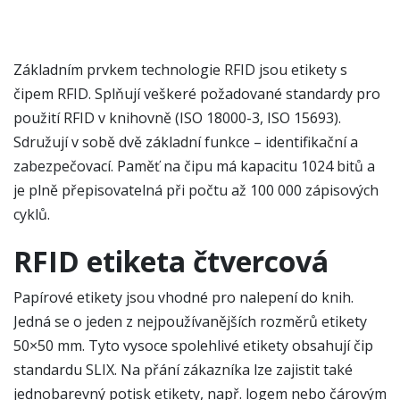
Základním prvkem technologie RFID jsou etikety s
čipem RFID. Splňují veškeré požadované standardy pro
použití RFID v knihovně (ISO 18000-3, ISO 15693).
Sdružují v sobě dvě základní funkce – identifikační a
zabezpečovací. Paměť na čipu má kapacitu 1024 bitů a
je plně přepisovatelná při počtu až 100 000 zápisových
cyklů.
RFID etiketa čtvercová
Papírové etikety jsou vhodné pro nalepení do knih.
Jedná se o jeden z nejpoužívanějších rozměrů etikety
50×50 mm. Tyto vysoce spolehlivé etikety obsahují čip
standardu SLIX. Na přání zákazníka lze zajistit také
jednobarevný potisk etikety, např. logem nebo čárovým