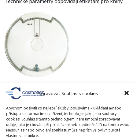
Technické parametry odpovídají etiketám pro knihy.
RFID tag asset
Spravovat Souhlas s cookies
Speciální čip RFID, který může být umístěn na kovové
Abychom poskytli co nejlepší služby, používáme k ukládání a/nebo
předměty či elektronické výrobky. Může sloužit k
přístupu k informacím o zařízení, technologie jako jsou soubory
zabezpečení cenných předmětů v knihovně, jako např.
cookies. Souhlas s těmito technologiemi nám umožní zpracovávat
údaje, jako je chování při procházení nebo jedinečná ID na tomto webu.
notebooků, čteček e-knih apod.
Nesouhlas nebo odvolání souhlasu může nepříznivě ovlivnit určité
vlastnosti a funkce.