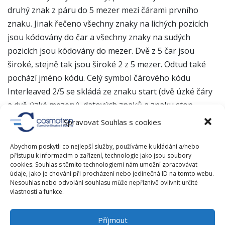
druhý znak z páru do 5 mezer mezi čárami prvního
znaku. Jinak řečeno všechny znaky na lichých pozicích
jsou kódovány do čar a všechny znaky na sudých
pozicích jsou kódovány do mezer. Dvě z 5 čar jsou
široké, stejně tak jsou široké 2 z 5 mezer. Odtud také
pochází jméno kódu. Celý symbol čárového kódu
Interleaved 2/5 se skládá ze znaku start (dvě úzké čáry
a dvě úzké mezery), datových znaků a znaku stop
(široká čára, úzká mezera a úzká čára). Pro zakódování
Spravovat Souhlas s cookies
informace je potřebný sudý počet znaků. V případě
lichého počtu znaků se volné místo obsadí kontrolním
Abychom poskytli co nejlepší služby, používáme k ukládání a/nebo
přístupu k informacím o zařízení, technologie jako jsou soubory
znakem nebo se použije úvodní nula. Struktura
cookies. Souhlas s těmito technologiemi nám umožní zpracovávat
symbolu Interleaved 2/5 Mod 10 je stejná, obsahuje ale
údaje, jako je chování při procházení nebo jedinečná ID na tomto webu.
Nesouhlas nebo odvolání souhlasu může nepříznivě ovlivnit určité
navíc kontrolní znak. Tento se vypočítá ze součtu
vlastnosti a funkce.
hodnot všech datových znaků symbolu celočíselným
dělením modulo 10.
Příjmout