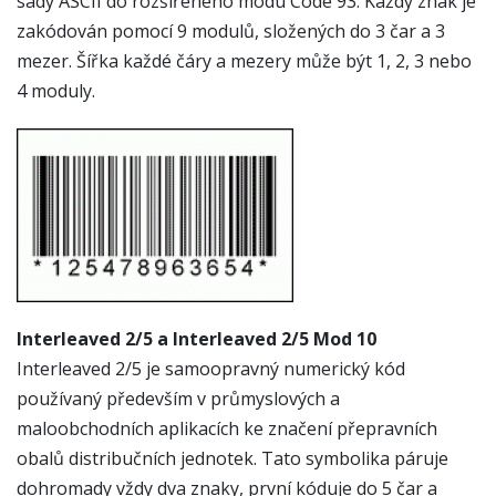
sady ASCII do rozšířeného módu Code 93. Každý znak je
zakódován pomocí 9 modulů, složených do 3 čar a 3
mezer. Šířka každé čáry a mezery může být 1, 2, 3 nebo
4 moduly.
Interleaved 2/5 a Interleaved 2/5 Mod 10
Interleaved 2/5 je samoopravný numerický kód
používaný především v průmyslových a
maloobchodních aplikacích ke značení přepravních
obalů distribučních jednotek. Tato symbolika páruje
dohromady vždy dva znaky, první kóduje do 5 čar a