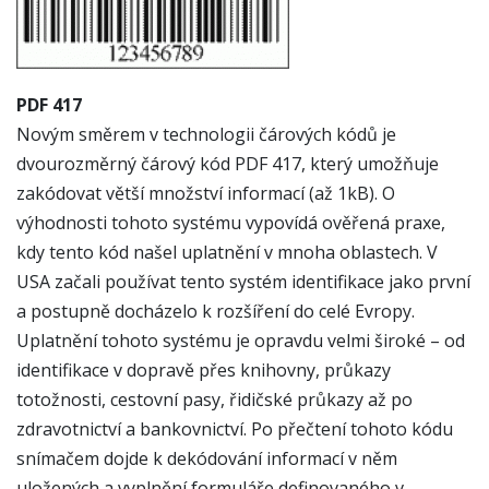
PDF 417
Novým směrem v technologii čárových kódů je
dvourozměrný čárový kód PDF 417, který umožňuje
zakódovat větší množství informací (až 1kB). O
výhodnosti tohoto systému vypovídá ověřená praxe,
kdy tento kód našel uplatnění v mnoha oblastech. V
USA začali používat tento systém identifikace jako první
a postupně docházelo k rozšíření do celé Evropy.
Uplatnění tohoto systému je opravdu velmi široké – od
identifikace v dopravě přes knihovny, průkazy
totožnosti, cestovní pasy, řidičské průkazy až po
zdravotnictví a bankovnictví. Po přečtení tohoto kódu
snímačem dojde k dekódování informací v něm
uložených a vyplnění formuláře definovaného v