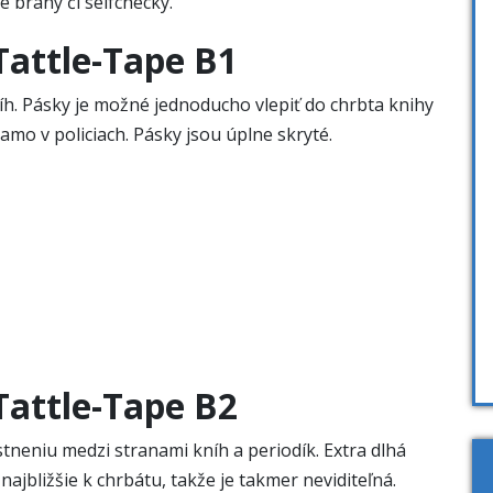
 brány či selfchecky.
Tattle-Tape B1
h. Pásky je možné jednoducho vlepiť do chrbta knihy
mo v policiach. Pásky jsou úplne skryté.
Tattle-Tape B2
neniu medzi stranami kníh a periodík. Extra dlhá
ajbližšie k chrbátu, takže je takmer neviditeľná.