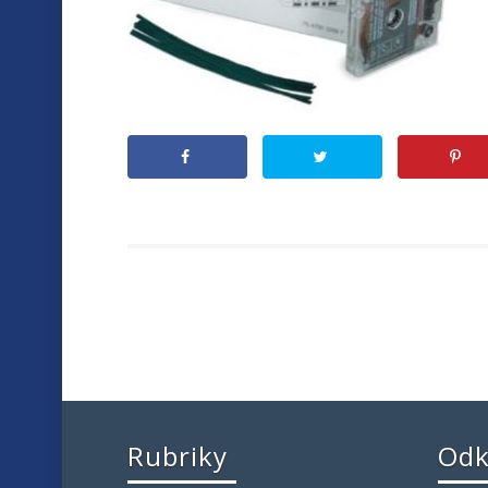
Rubriky
Odk