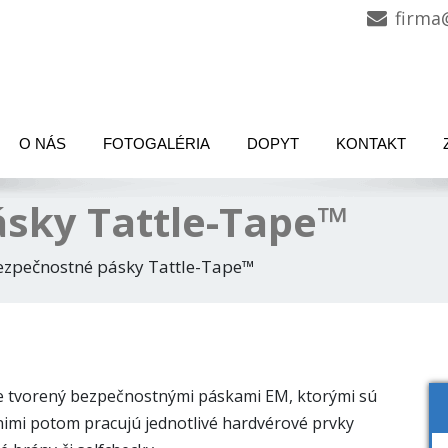
firma
O NÁS
FOTOGALÉRIA
DOPYT
KONTAKT
sky Tattle-Tape™
ezpečnostné pásky Tattle-Tape™
e tvorený bezpečnostnými páskami EM, ktorými sú
S nimi potom pracujú jednotlivé hardvérové prvky