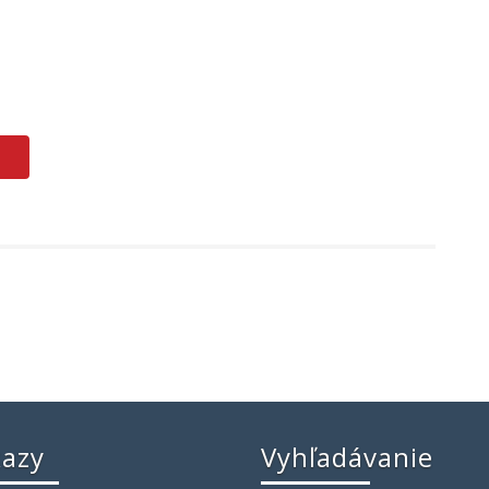
azy
Vyhľadávanie