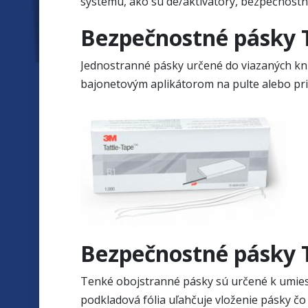
systému, ako sú de/aktivátory, bezpečnostné
Bezpečnostné pásky 
Jednostranné pásky určené do viazaných kní
bajonetovým aplikátorom na pulte alebo pria
Bezpečnostné pásky 
Tenké obojstranné pásky sú určené k umiest
podkladová fólia uľahčuje vloženie pásky čo n