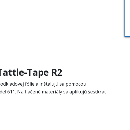
attle-Tape R2
odkladovej fólie a inštalujú sa pomocou
l 611. Na tlačené materiály sa aplikujú šesťkrát