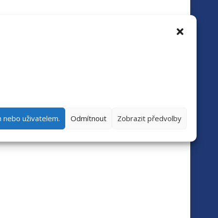
m nebo uživatelem.
Odmítnout
Zobrazit předvolby