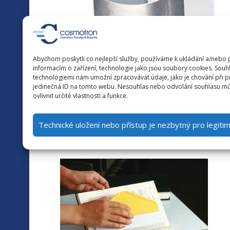
Abychom poskytli co nejlepší služby, používáme k ukládání a/nebo 
informacím o zařízení, technologie jako jsou soubory cookies. Souhl
technologiemi nám umožní zpracovávat údaje, jako je chování při 
Aplikátor Tattle-Tap
jedinečná ID na tomto webu. Nesouhlas nebo odvolání souhlasu mů
ovlivnit určité vlastnosti a funkce.
S týmto zariadením je možné aplikovať bezpe
Technické uložení nebo přístup je nezbytný pro legiti
rýchlejšie než pri ručnej aplikácii. Je možné 
Certifikované UL.