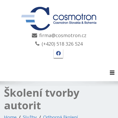
firma@cosmotron.cz
(+420) 518 326 524
Facebook stránka Cosmo
Tog
Školení tvorby
autorit
Home
Služby
Odborná školení