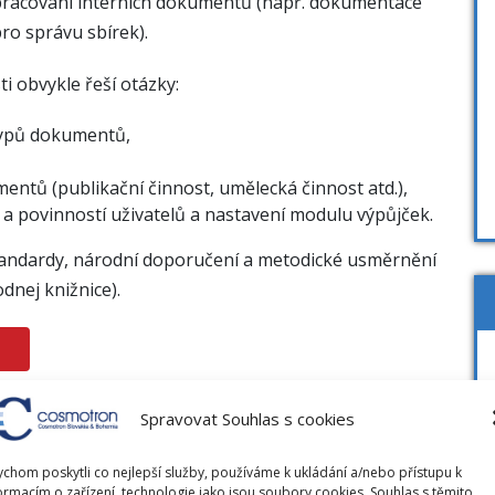
 zpracování interních dokumentů (např. dokumentace
ro správu sbírek).
i obvykle řeší otázky:
 typů dokumentů,
entů (publikační činnost, umělecká činnost atd.),
a povinností uživatelů a nastavení modulu výpůjček.
andardy, národní doporučení a metodické usměrnění
dnej knižnice).
Spravovat Souhlas s cookies
chom poskytli co nejlepší služby, používáme k ukládání a/nebo přístupu k
ormacím o zařízení, technologie jako jsou soubory cookies. Souhlas s těmito