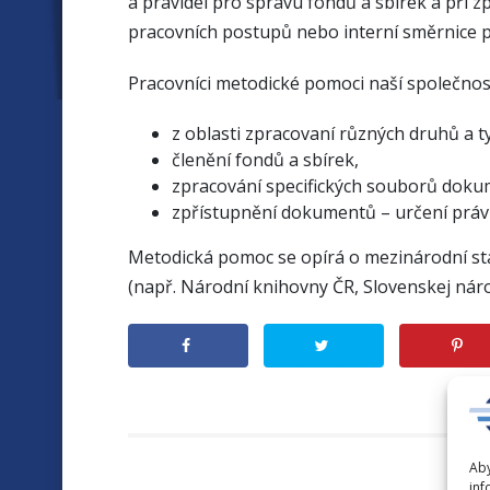
a pravidel pro správu fondů a sbírek a při
pracovních postupů nebo interní směrnice p
Pracovníci metodické pomoci naší společnost
z oblasti zpracovaní různých druhů a
členění fondů a sbírek,
zpracování specifických souborů dokum
zpřístupnění dokumentů – určení práv 
Metodická pomoc se opírá o mezinárodní st
(např. Národní knihovny ČR, Slovenskej náro
Aby
inf