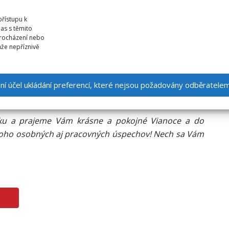
přístupu k
as s těmito
procházení nebo
že nepříznivě
oslavy nového roka so svojimi blízkymi, preto budeme
my bude ukončená v stredu 20. 12. 2023. K bežnej
 2024.
Keby počas tejto doby (21.12
.2023-1.1.2024)
mní účel ukládání preferencí, které nejsou požadovány odběratele
ntaktujte nás na tel. čísle +420 734 309 562.
ku a prajeme Vám krásne a pokojné Vianoce a do
noho osobných aj pracovných úspechov!
Nech sa Vám