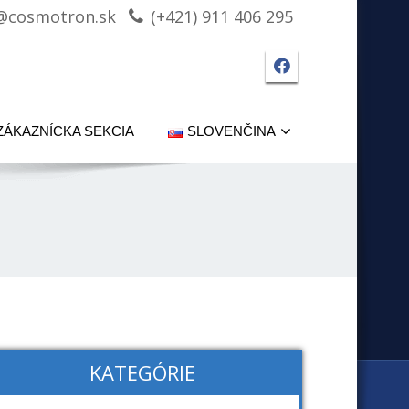
@cosmotron.sk
(+421) 911 406 295
Facebook strá
ZÁKAZNÍCKA SEKCIA
SLOVENČINA
KATEGÓRIE