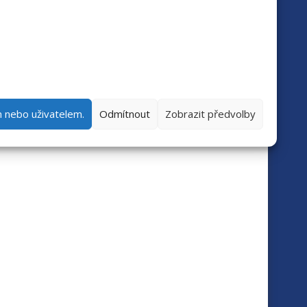
25. 11. 2026
- 26. 11. 2026
Kalendárium podujatí
m nebo uživatelem.
Odmítnout
Zobrazit předvolby