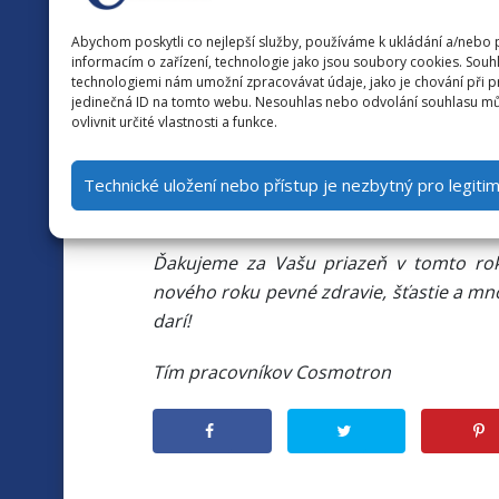
Vianočné sviatky
Abychom poskytli co nejlepší služby, používáme k ukládání a/nebo 
informacím o zařízení, technologie jako jsou soubory cookies. Souhl
Vážení zákazníci,
technologiemi nám umožní zpracovávat údaje, jako je chování při 
jedinečná ID na tomto webu. Nesouhlas nebo odvolání souhlasu mů
ovlivnit určité vlastnosti a funkce.
radi by sme strávili vianočné sviatky a 
čerpať dovolenku a
bežná prevádzka fir
prevádzke sa vrátime v utorok 2. 1.
Technické uložení nebo přístup je nezbytný pro legiti
nastala neočakávaná havarijná situácia, ko
Ďakujeme za Vašu priazeň v tomto ro
nového roku pevné zdravie, šťastie a m
darí!
Tím pracovníkov Cosmotron