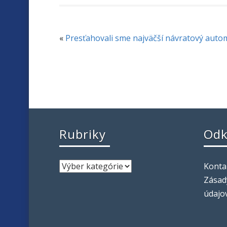
«
Presťahovali sme najväčší návratový auto
Rubriky
Odk
Konta
Zásad
údajo