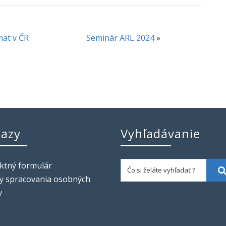
mat v ČR
Seminár ARL 2024
»
azy
Vyhľadávanie
Čo si želáte vyhľadať ?
ktný formulár
y spracovania osobných
v