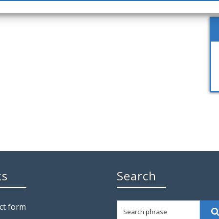
ks
Search
Search phrase
ct form