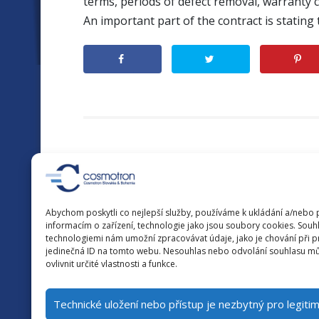
terms, periods of defect removal, warranty c
An important part of the contract is stati
Abychom poskytli co nejlepší služby, používáme k ukládání a/nebo 
informacím o zařízení, technologie jako jsou soubory cookies. Souhl
technologiemi nám umožní zpracovávat údaje, jako je chování při 
jedinečná ID na tomto webu. Nesouhlas nebo odvolání souhlasu mů
ovlivnit určité vlastnosti a funkce.
Technické uložení nebo přístup je nezbytný pro legiti