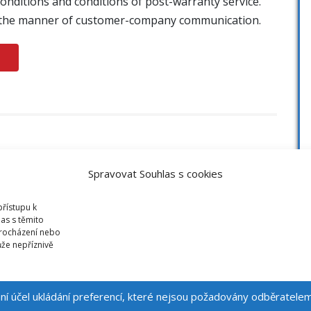
onditions and conditions of post-warranty service.
ng the manner of customer-company communication.
Spravovat Souhlas s cookies
přístupu k
as s těmito
procházení nebo
že nepříznivě
mní účel ukládání preferencí, které nejsou požadovány odběratele