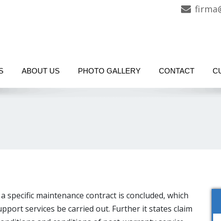
firma
S
ABOUT US
PHOTO GALLERY
CONTACT
C
 specific maintenance contract is concluded, which
pport services be carried out. Further it states claim