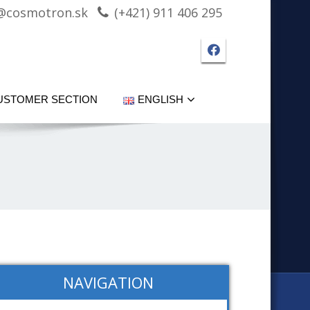
@cosmotron.sk
(+421) 911 406 295
Facebook page
USTOMER SECTION
ENGLISH
NAVIGATION