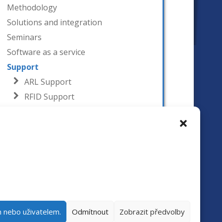
Methodology
Solutions and integration
Seminars
Software as a service
Support
ARL Support
RFID Support
Specialized seminars
CATEGORIES
News
m nebo uživatelem.
Odmítnout
Zobrazit předvolby