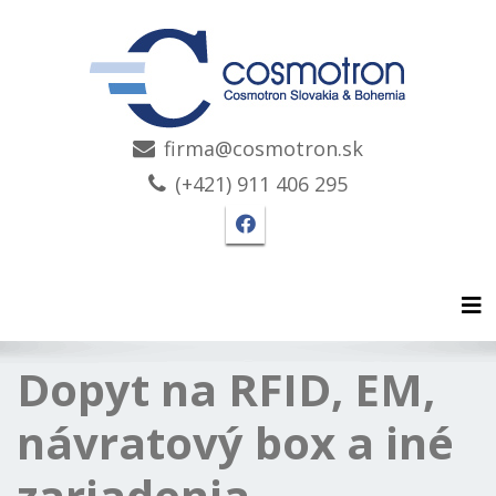
firma@cosmotron.sk
(+421) 911 406 295
Facebook stránka Cosmo
Tog
Dopyt na RFID, EM,
návratový box a iné
zariadenia