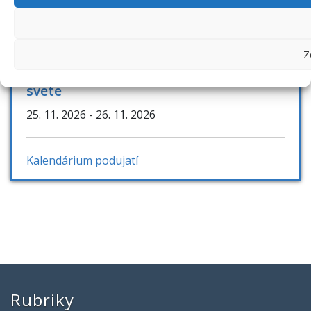
Bibliotheca academica 2026
4. 11. 2026
- 5. 11. 2026
Z
Archívy, knižnice, múzeá v digitálnom
svete
25. 11. 2026
- 26. 11. 2026
Kalendárium podujatí
Rubriky