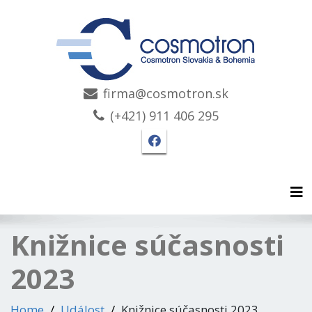
firma@cosmotron.sk
(+421) 911 406 295
Facebook stránka Cosmo
Tog
Knižnice súčasnosti
2023
Home
Událost
Knižnice súčasnosti 2023