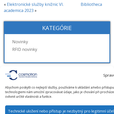
«
Elektronické služby knižnic VI.
Bibliotheca
academica 2023
»
KATEGÓRIE
Novinky
RFID novinky
Sprav
AKCIE / KONFERENCIE
Abychom poskytli co nejlepší služby, používáme k ukládání a/nebo přístupu 
Knižnice súčasnosti 2026
technologiemi nám umožní zpracovávat údaje, jako je chování při procház
ovlivnit určité vlastnosti a funkce.
8. 9. 2026
- 10. 9. 2026
Technické uložení nebo přístup je nezbytný pro legitimní úč