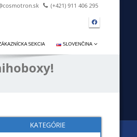
@cosmotron.sk
(+421) 911 406 295
Facebook strá
ZÁKAZNÍCKA SEKCIA
SLOVENČINA
nihoboxy!
KATEGÓRIE