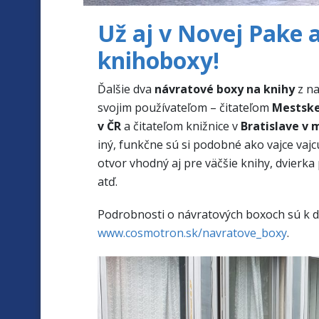
Už aj v Novej Pake 
knihoboxy!
Ďalšie dva
návratové
boxy
na
knihy
z
na
svojim používateľom
–
čitateľom
Mestske
v ČR
a
čitateľom
knižnice v
Bratislave v
m
iný
,
funkčne
sú si
podobné
ako vajce
vajc
otvor
vhodný aj
pre väčšie
knihy
,
dvierka
atď
.
Podrobnosti
o
návratových
boxoch
sú
k
d
www.cosmotron.sk/navratove_boxy
.