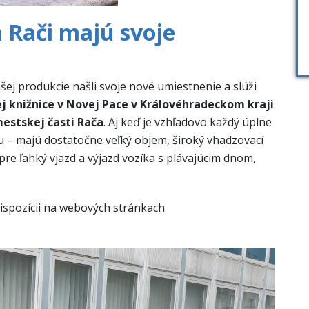
a Rači majú svoje
šej
produkcie
našli
svoje nové
umiestnenie
a
slúži
j
knižnice
v Novej
Pace
v Královéhradeckom
kraji
estskej
časti
Rača
.
Aj
keď
je vzhľadovo
každý
úplne
u
–
majú dostatočne
veľký objem
,
široký
vhadzovací
pre ľahký
vjazd
a
výjazd
vozíka
s plávajúcim
dnom
,
ispozícii na webových
stránkach