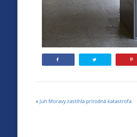
«
Juh Moravy zastihla prírodná katastrofa