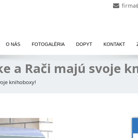
firma
O NÁS
FOTOGALÉRIA
DOPYT
KONTAKT
ke a Rači majú svoje k
voje knihoboxy!