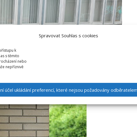
Spravovat Souhlas s cookies
přístupu k
as s těmito
procházení nebo
že nepříznivě
mní účel ukládání preferencí, které nejsou požadovány odběratele