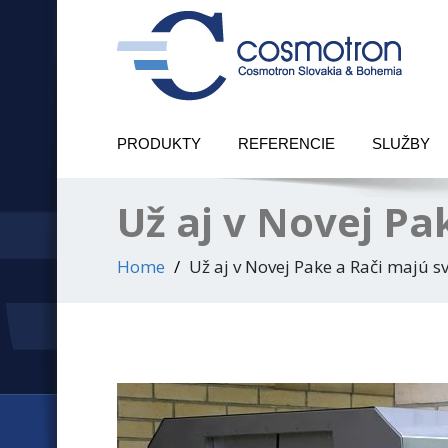
PRODUKTY
REFERENCIE
SLUŽBY
Už aj v Novej Pa
Home
Už aj v Novej Pake a Rači majú s