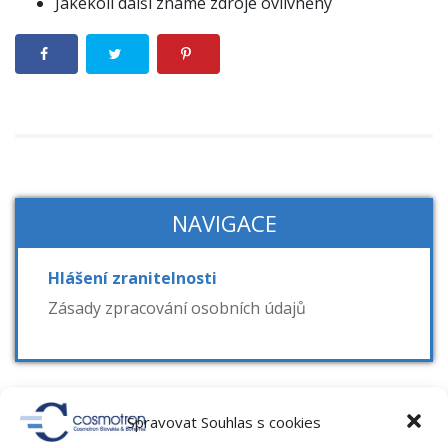
Jakékoli další známé zdroje ovlivněny
NAVIGACE
Hlášení zranitelnosti
Zásady zpracování osobních údajů
RUBRIKY
Spravovat Souhlas s cookies