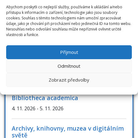
Novinky
Abychom poskytli co nejlepší služby, používáme k ukládání a/nebo
přístupu k informacím o zařízení, technologie jako jsou soubory
RFID novinky
cookies. Souhlas s těmito technologiemi nám umožní zpracovávat
údaje, jako je chování při procházení nebo jedinečná ID na tomto webu.
Nesouhlas nebo odvolání souhlasu může nepříznivě ovlivnit určité
vlastnosti a funkce.
AKCE / KONFERENCE
Příjmout
Odmítnout
Knihovny současnosti 2026
8. 9. 2026
- 10. 9. 2026
Zobrazit předvolby
Bibliotheca academica
4. 11. 2026
- 5. 11. 2026
Archivy, knihovny, muzea v digitálním
světě