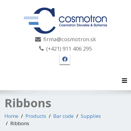
firma@cosmotron.sk
(+421) 911 406 295
Facebook page Cosmotro
Tog
Ribbons
Home
Products
Bar code
Supplies
Ribbons