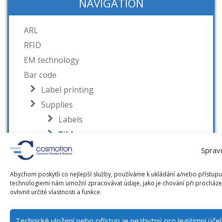
NAVIGATION
ARL
RFID
EM technology
Bar code
Label printing
Supplies
Labels
Ribbons
Sprav
Equipment provided
Outdoor Book Drop Container
Abychom poskytli co nejlepší služby, používáme k ukládání a/nebo přístupu 
technologiemi nám umožní zpracovávat údaje, jako je chování při procház
ovlivnit určité vlastnosti a funkce.
Technické uložení nebo přístup je nezbytný pro legitimní úč