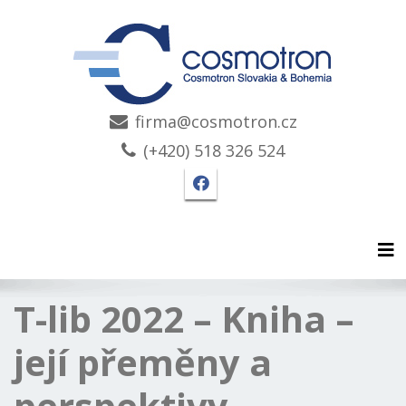
firma@cosmotron.cz
(+420) 518 326 524
Facebook stránka Cosmo
Tog
T-lib 2022 – Kniha –
její přeměny a
perspektivy