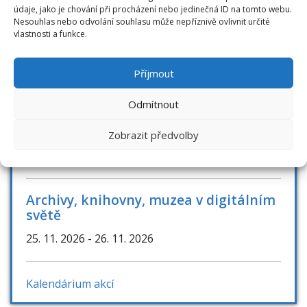
údaje, jako je chování při procházení nebo jedinečná ID na tomto webu.
AKCE / KONFERENCE
Nesouhlas nebo odvolání souhlasu může nepříznivě ovlivnit určité
vlastnosti a funkce.
Knihovny současnosti 2026
Příjmout
8. 9. 2026
- 10. 9. 2026
Odmítnout
Bibliotheca academica
Zobrazit předvolby
4. 11. 2026
- 5. 11. 2026
Archivy, knihovny, muzea v digitálním
světě
25. 11. 2026
- 26. 11. 2026
Kalendárium akcí