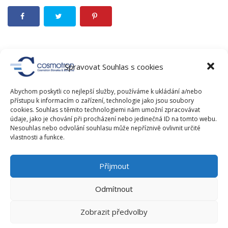
Spravovat Souhlas s cookies
«
Jak největší městská knihovna v ČR zaváděla RFID….
Abychom poskytli co nejlepší služby, používáme k ukládání a/nebo
Germicidní zářič zbaví vzduch koronaviru a
přístupu k informacím o zařízení, technologie jako jsou soubory
dalších nežádoucích mikroorganismů!
»
cookies. Souhlas s těmito technologiemi nám umožní zpracovávat
údaje, jako je chování při procházení nebo jedinečná ID na tomto webu.
Nesouhlas nebo odvolání souhlasu může nepříznivě ovlivnit určité
vlastnosti a funkce.
RUBRIKY
Příjmout
Novinky
RFID novinky
Odmítnout
Zobrazit předvolby