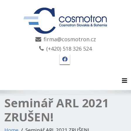
firma@cosmotron.cz
(+420) 518 326 524
Facebook stránka Cosmo
Tog
Seminář ARL 2021
ZRUŠEN!
Home
Seminář ARL 2021 ZRUŠEN!