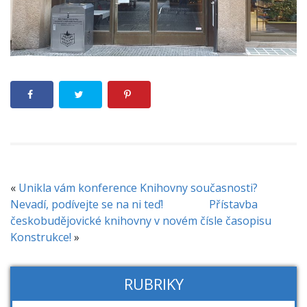
«
Unikla vám konference Knihovny současnosti?
Nevadí, podívejte se na ni teď!
Přístavba
českobudějovické knihovny v novém čísle časopisu
Konstrukce!
»
RUBRIKY