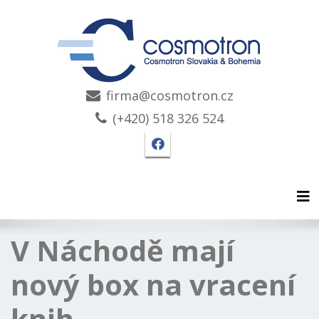
firma@cosmotron.cz
(+420) 518 326 524
Facebook stránka Cosmo
Tog
V Náchodě mají
nový box na vracení
knih