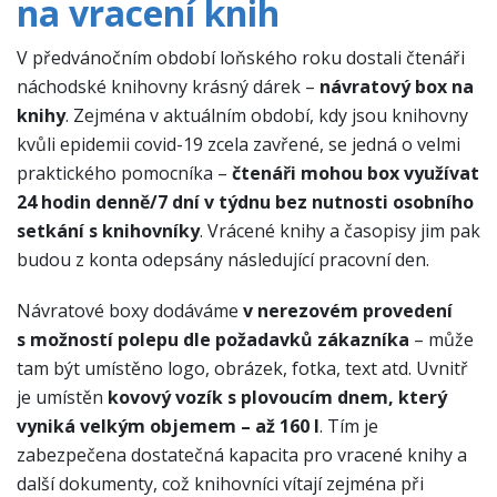
na vracení knih
V předvánočním období loňského roku dostali čtenáři
náchodské knihovny krásný dárek –
návratový box na
knihy
. Zejména v aktuálním období, kdy jsou knihovny
kvůli epidemii covid-19 zcela zavřené, se jedná o velmi
praktického pomocníka –
čtenáři mohou box využívat
24 hodin denně/7 dní v týdnu bez nutnosti osobního
setkání s knihovníky
. Vrácené knihy a časopisy jim pak
budou z konta odepsány následující pracovní den.
Návratové boxy dodáváme
v nerezovém provedení
s možností polepu dle požadavků zákazníka
– může
tam být umístěno logo, obrázek, fotka, text atd. Uvnitř
je umístěn
kovový vozík s plovoucím dnem, který
vyniká velkým objemem – až 160 l
. Tím je
zabezpečena dostatečná kapacita pro vracené knihy a
další dokumenty, což knihovníci vítají zejména při