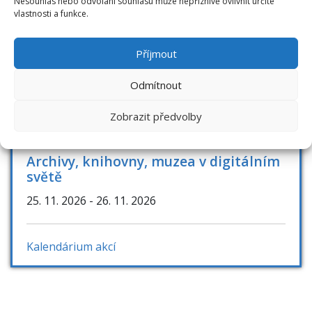
Nesouhlas nebo odvolání souhlasu může nepříznivě ovlivnit určité
vlastnosti a funkce.
Knihovny současnosti 2026
8. 9. 2026
- 10. 9. 2026
Příjmout
Odmítnout
Bibliotheca academica
4. 11. 2026
- 5. 11. 2026
Zobrazit předvolby
Archivy, knihovny, muzea v digitálním
světě
25. 11. 2026
- 26. 11. 2026
Kalendárium akcí