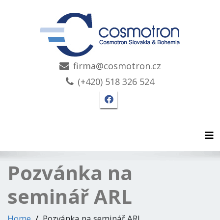
firma@cosmotron.cz
(+420) 518 326 524
Facebook stránka Cosmo
Tog
Pozvánka na
seminář ARL
Home
Pozvánka na seminář ARL