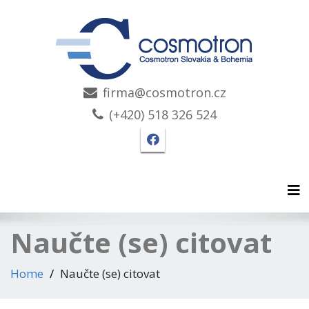
firma@cosmotron.cz
(+420) 518 326 524
Facebook stránka Cosmo
Tog
Naučte (se) citovat
Home
Naučte (se) citovat