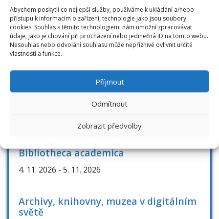
Novinky
Abychom poskytli co nejlepší služby, používáme k ukládání a/nebo
přístupu k informacím o zařízení, technologie jako jsou soubory
RFID novinky
cookies. Souhlas s těmito technologiemi nám umožní zpracovávat
údaje, jako je chování při procházení nebo jedinečná ID na tomto webu.
Nesouhlas nebo odvolání souhlasu může nepříznivě ovlivnit určité
vlastnosti a funkce.
AKCE / KONFERENCE
Příjmout
Knihovny současnosti 2026
Odmítnout
8. 9. 2026
- 10. 9. 2026
Zobrazit předvolby
Bibliotheca academica
4. 11. 2026
- 5. 11. 2026
Archivy, knihovny, muzea v digitálním
světě