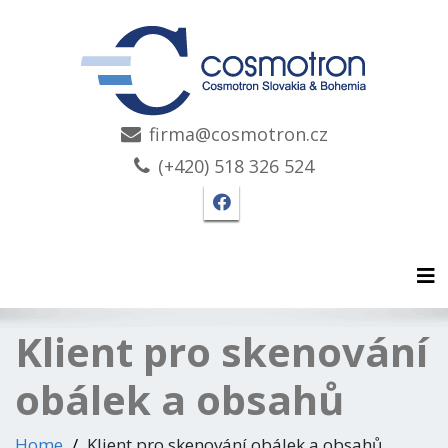
firma@cosmotron.cz
(+420) 518 326 524
Facebook stránka Cosmo
Tog
Klient pro skenování
obálek a obsahů
Home
Klient pro skenování obálek a obsahů