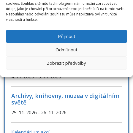
cookies. Souhlas s těmito technologiemi nám umožní zpracovávat
údaje, jako je chování při procházení nebo jedinečná ID na tomto webu.
Nesouhlas nebo odvolání souhlasu může nepříznivě ovlivnit určité
AKCE / KONFERENCE
vlastnosti a funkce.
Knihovny současnosti 2026
Příjmout
8. 9. 2026
- 10. 9. 2026
Odmítnout
Zobrazit předvolby
Bibliotheca academica
4. 11. 2026
- 5. 11. 2026
Archivy, knihovny, muzea v digitálním
světě
25. 11. 2026
- 26. 11. 2026
Kalendárium akcí