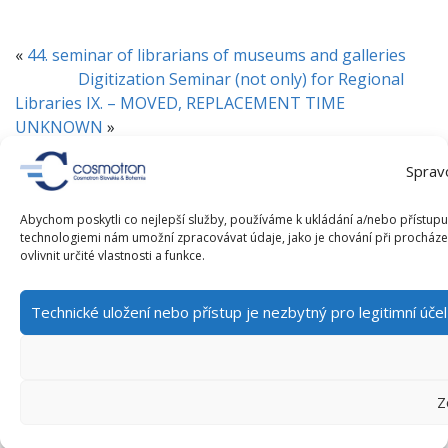
«
44. seminar of librarians of museums and galleries
Digitization Seminar (not only) for Regional
Libraries IX. – MOVED, REPLACEMENT TIME
UNKNOWN
»
Sprav
CATEGORIES
Abychom poskytli co nejlepší služby, používáme k ukládání a/nebo přístupu 
technologiemi nám umožní zpracovávat údaje, jako je chování při procház
News
ovlivnit určité vlastnosti a funkce.
Technické uložení nebo přístup je nezbytný pro legitimní úč
EVENTS / CONFERENCES
Z
There are no upcoming events.