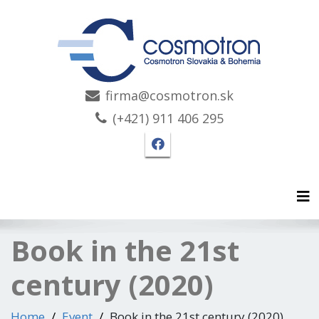
firma@cosmotron.sk
(+421) 911 406 295
Facebook page Cosmotro
Tog
Book in the 21st
century (2020)
Home
Event
Book in the 21st century (2020)